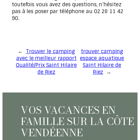
toutefois vous avez des questions, n’hésitez
pas à les poser par téléphone au 02 28 11 42
90.
←
Trouver le camping
trouver camping
avec le meilleur rapport
espace aquatique
Qualité/Prix Saint Hilaire
Saint Hilaire de
de Riez
Riez
→
VOS VACANCES EN
FAMILLE
SUR LA CÔTE
VENDÉENNE